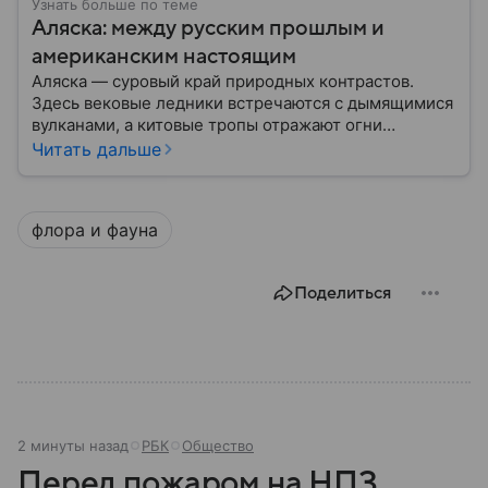
Узнать больше по теме
Аляска: между русским прошлым и
американским настоящим
Аляска — суровый край природных контрастов.
Здесь вековые ледники встречаются с дымящимися
вулканами, а китовые тропы отражают огни
северного сияния. Сегодня территория, некогда
Читать дальше
принадлежавшая Российской империи, снова
оказалась в эпицентре мировых событий.
Разбираемся, какие тайны хранит эта земля, как
флора и фауна
складывалась ее судьба после смены
государственной принадлежности, и что осталось
здесь от прежних времен.
Поделиться
2 минуты назад
РБК
Общество
Перед пожаром на НПЗ