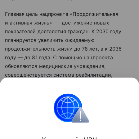
Главная цель нацпроекта «Продолжительная
и активная жизнь» — достижение новых
показателей долголетия граждан. К 2030 году
планируется увеличить ожидаемую
продолжительность жизни до 78 лет, а к 2036
году — до 81 года. С помощью нацпроекта
обновляются медицинские учреждения,
совершенствуется система реабилитации,
развивается сеть национальных
исследовательских центров, идет работа
по цифровизации здравоохранения. Обновленные
нацпроекты реализуются по решению
Президента РФ Владимира Путина с 2025 года.
Поделиться