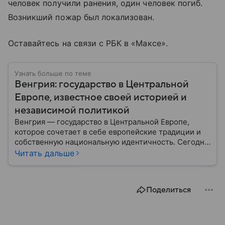
человек получили ранения, один человек погиб.
Возникший пожар был локализован.
Оставайтесь на связи с РБК в «Максе».
Узнать больше по теме
Венгрия: государство в Центральной
Европе, известное своей историей и
независимой политикой
Венгрия — государство в Центральной Европе,
которое сочетает в себе европейские традиции и
собственную национальную идентичность. Сегодня
страна играет заметную роль в политике ЕС, а ее
Читать дальше
премьер открыто поддерживает США и Дональда
Трампа. Собрали самое важное по теме.
Поделиться