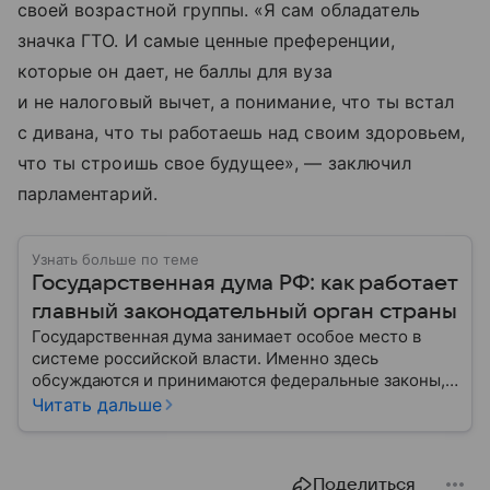
своей возрастной группы. «Я сам обладатель
значка ГТО. И самые ценные преференции,
которые он дает, не баллы для вуза
и не налоговый вычет, а понимание, что ты встал
с дивана, что ты работаешь над своим здоровьем,
что ты строишь свое будущее», — заключил
парламентарий.
Узнать больше по теме
Государственная дума РФ: как работает
главный законодательный орган страны
Государственная дума занимает особое место в
системе российской власти. Именно здесь
обсуждаются и принимаются федеральные законы,
определяющие развитие государства, экономики и
Читать дальше
социальной сферы. Через нижнюю палату
парламента проходят важнейшие решения,
затрагивающие жизнь миллионов граждан.
Поделиться
Разбираемся, как устроена Госдума, какие