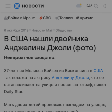
+24°
Война в Иране
СВО
Топливный кризис
6 октября 2019
Новости Mail
Общество
В США нашли двойника
Анджелины Джоли (фото)
Невероятное сходство.
37-летняя Мелисса Бэйзен из Висконсина в
США
так похожа на актрису
Анджелину Джоли
, что ее
останавливают на улице и просят автограф, пишет
Daily Star.
Мать двоих детей провожают взглядом на улицах,
некоторые просят разрешения с ней