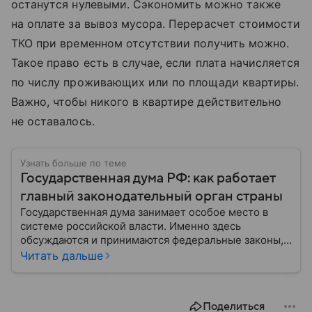
останутся нулевыми. Сэкономить можно также
на оплате за вывоз мусора. Перерасчет стоимости
ТКО при временном отсутствии получить можно.
Такое право есть в случае, если плата начисляется
по числу проживающих или по площади квартиры.
Важно, чтобы никого в квартире действительно
не оставалось.
Узнать больше по теме
Государственная дума РФ: как работает
главный законодательный орган страны
Государственная дума занимает особое место в
системе российской власти. Именно здесь
обсуждаются и принимаются федеральные законы,
определяющие развитие государства, экономики и
Читать дальше
социальной сферы. Через нижнюю палату
парламента проходят важнейшие решения,
затрагивающие жизнь миллионов граждан.
Поделиться
Разбираемся, как устроена Госдума, какие