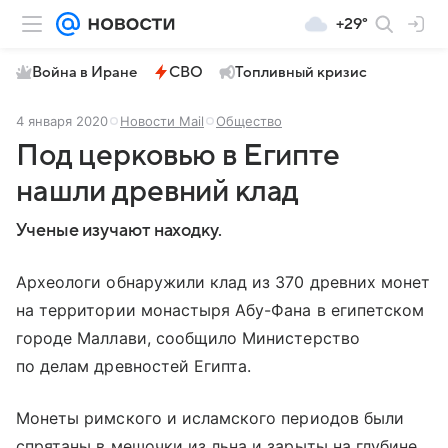
+29°
Война в Иране
СВО
Топливный кризис
4 января 2020
Новости Mail
Общество
Под церковью в Египте
нашли древний клад
Ученые изучают находку.
Археологи обнаружили клад из 370 древних монет
на территории монастыря Абу-Фана в египетском
городе Маллави, сообщило Министерство
по делам древностей Египта.
Монеты римского и исламского периодов были
спрятаны в мешочки из льна и зарыты на глубине