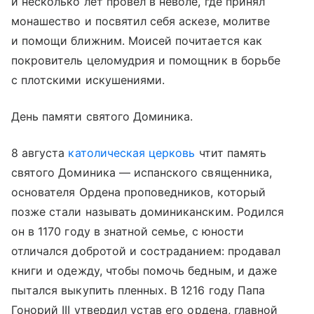
и несколько лет провел в неволе, где принял
монашество и посвятил себя аскезе, молитве
и помощи ближним. Моисей почитается как
покровитель целомудрия и помощник в борьбе
с плотскими искушениями.
День памяти святого Доминика.
8 августа
католическая церковь
чтит память
святого Доминика — испанского священника,
основателя Ордена проповедников, который
позже стали называть доминиканским. Родился
он в 1170 году в знатной семье, с юности
отличался добротой и состраданием: продавал
книги и одежду, чтобы помочь бедным, и даже
пытался выкупить пленных. В 1216 году Папа
Гонорий III утвердил устав его ордена, главной