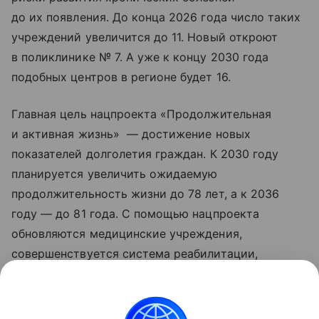
до их появления. До конца 2026 года число таких
учреждений увеличится до 11. Новый откроют
в поликлинике № 7. А уже к концу 2030 года
подобных центров в регионе будет 16.
Главная цель нацпроекта «Продолжительная
и активная жизнь» — достижение новых
показателей долголетия граждан. К 2030 году
планируется увеличить ожидаемую
продолжительность жизни до 78 лет, а к 2036
году — до 81 года. С помощью нацпроекта
обновляются медицинские учреждения,
совершенствуется система реабилитации,
развивается сеть национальных
исследовательских центров, идет работа
по цифровизации здравоохранения. Обновленные