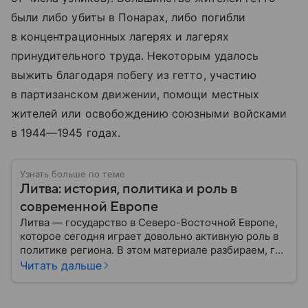
были либо убиты в Понарах, либо погибли
в концентрационных лагерях и лагерях
принудительного труда. Некоторым удалось
выжить благодаря побегу из гетто, участию
в партизанском движении, помощи местных
жителей или освобождению союзными войсками
в 1944—1945 годах.
Узнать больше по теме
Литва: история, политика и роль в
современной Европе
Литва — государство в Северо-Восточной Европе,
которое сегодня играет довольно активную роль в
политике региона. В этом материале разбираем, где
находится Литва, как она формировалась
Читать дальше
исторически, какое значение имеет сегодня и какие
особенности отличают страну от соседей.