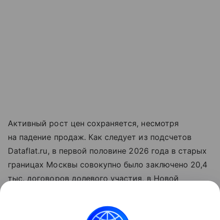
Активный рост цен сохраняется, несмотря
на падение продаж. Как следует из подсчетов
Dataflat.ru, в первой половине 2026 года в старых
границах Москвы совокупно было заключено 20,4
тыс. договоров долевого участия, в Новой
Москве — 6,4 тыс. Год к году значения
сократились на 29% и 46% соответственно.