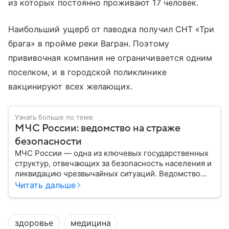
из которых постоянно проживают 17 человек.
Наибольший ущерб от паводка получил СНТ «Три
брага» в пройме реки Вагран. Поэтому
прививочная компания не ограничивается одним
поселком, и в городской поликлинике
вакцинируют всех желающих.
Узнать больше по теме
МЧС России: ведомство на страже
безопасности
МЧС России — одна из ключевых государственных
структур, отвечающих за безопасность населения и
ликвидацию чрезвычайных ситуаций. Ведомство
играет важную роль в защите граждан от
Читать дальше
природных катастроф, техногенных аварий и других
угроз. В этом материале разбираем, что
представляет собой МЧС, как оно устроено, какие
здоровье
медицина
задачи выполняет и какую роль играет в