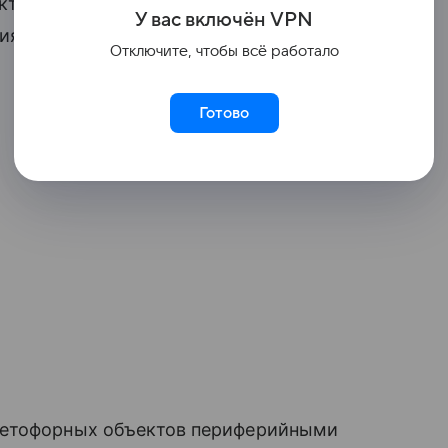
кта «Инфраструктура для жизни»,
У вас включ
ён
V
P
N
я и связи региона.
Отключите, чтобы всё работало
Готово
ветофорных объектов периферийными