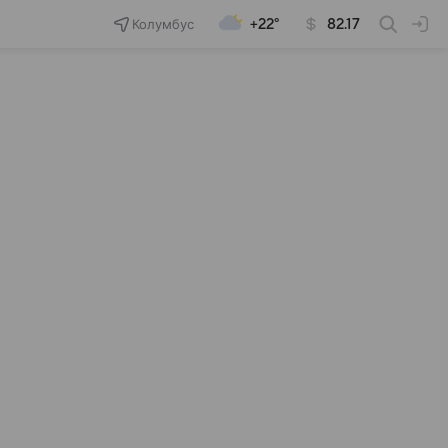
Колумбус
+22°
82.17