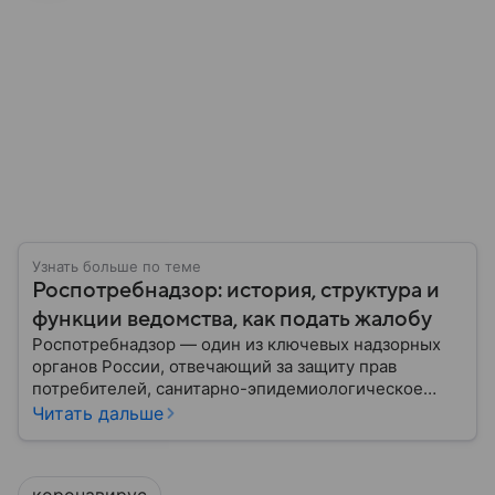
Узнать больше по теме
Роспотребнадзор: история, структура и
функции ведомства, как подать жалобу
Роспотребнадзор — один из ключевых надзорных
органов России, отвечающий за защиту прав
потребителей, санитарно-эпидемиологическое
благополучие населения и контроль соблюдения
Читать дальше
санитарных норм. В материале рассказываем, как
появилось ведомство, чем оно занимается и кто
руководит им сегодня.
коронавирус