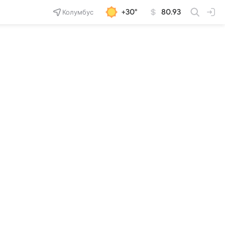
Колумбус
+30°
80.93