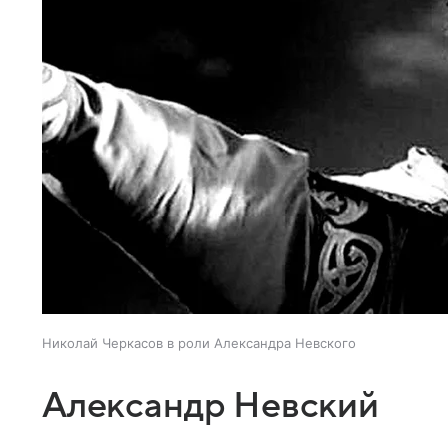
Николай Черкасов в роли Александра Невского
Александр Невский