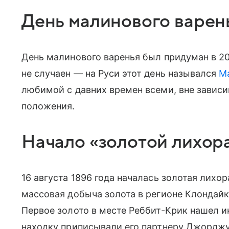
День малинового варен
День малинового варенья был придуман в 20
не случаен — на Руси этот день назывался
М
любимой с давних времен всеми, вне зависи
положения.
Начало «золотой лихор
16 августа 1896 года началась золотая лихо
массовая добыча золота в регионе Клондай
Первое золото в месте
Реббит-Крик
нашел и
находку приписывали его партнеру Джорджу