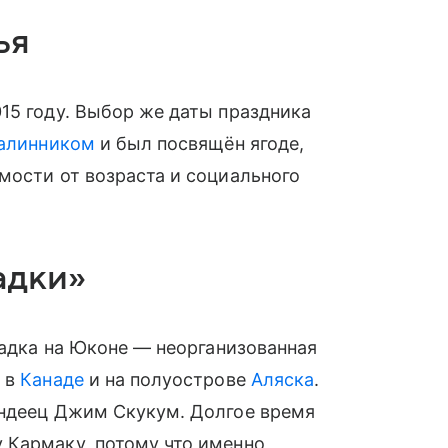
ья
15 году. Выбор же даты праздника
алинником
и был посвящён ягоде,
мости от возраста и социального
адки»
радка на Юконе — неорганизованная
к в
Канаде
и на полуострове
Аляска
.
ндеец Джим Скукум. Долгое время
 Кармаку, потому что именно