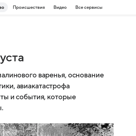
во
Происшествия
Видео
Все сервисы
густа
малинового варенья, основание
ики, авиакатастрофа
ты и события, которые
.