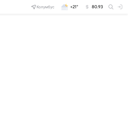
Колумбус
+21°
80.93