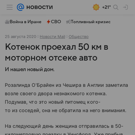
+21°
Война в Иране
СВО
Топливный кризис
25 августа 2020
Новости Mail
Общество
Котенок проехал 50 км в
моторном отсеке авто
И нашел новый дом.
Розалинда О'Брайен из Чешира в Англии заметила
возле своего двора незнакомого котенка.
Подумав, что это новый питомец кого-
то из соседей, она не обратила на него внимания.
На следующий день женщина отправилась в 50-
километровую поездку в Уинсфорд. Уже прибыв