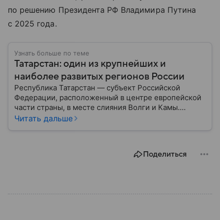
по решению Президента РФ Владимира Путина
с 2025 года.
Узнать больше по теме
Татарстан: один из крупнейших и
наиболее развитых регионов России
Республика Татарстан — субъект Российской
Федерации, расположенный в центре европейской
части страны, в месте слияния Волги и Камы.
Регион считается одним из ведущих
Читать дальше
экономических, научных и культурных центров
России; также он известен развитой
промышленностью, богатым историческим
Поделиться
наследием, многонациональным населением и
столицей — Казанью. Собрали все самое главное.