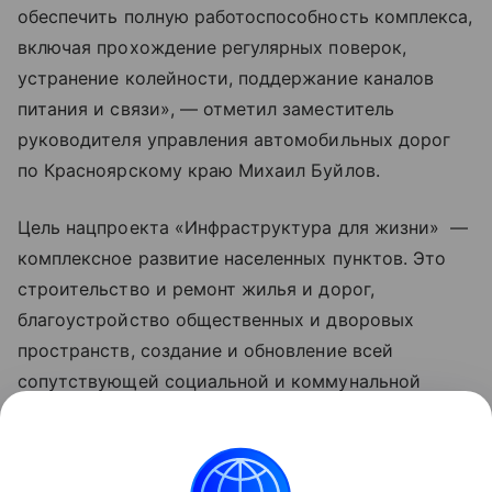
обеспечить полную работоспособность комплекса,
включая прохождение регулярных поверок,
устранение колейности, поддержание каналов
питания и связи», — отметил заместитель
руководителя управления автомобильных дорог
по Красноярскому краю Михаил Буйлов.
Цель нацпроекта «Инфраструктура для жизни» —
комплексное развитие населенных пунктов. Это
строительство и ремонт жилья и дорог,
благоустройство общественных и дворовых
пространств, создание и обновление всей
сопутствующей социальной и коммунальной
инфраструктуры, рост числа комфортных
маршрутов общественного транспорта за счет
обновления его подвижного состава. Обновленные