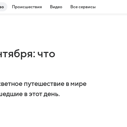
во
Происшествия
Видео
Все сервисы
нтября: что
светное путешествие в мире
шедшие в этот день.