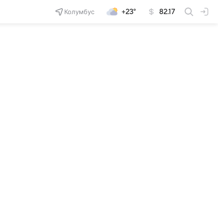
Колумбус
+23°
82.17