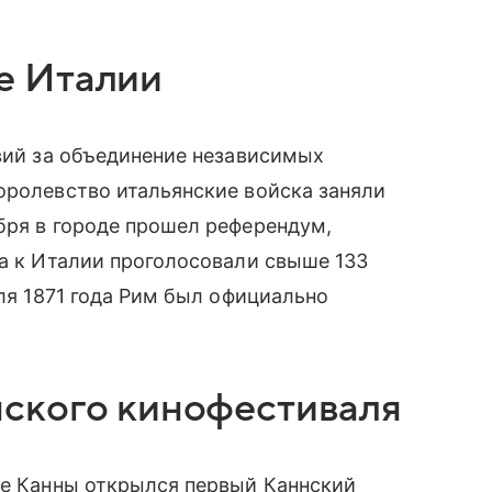
е Италии
твий за объединение независимых
оролевство итальянские войска заняли
бря в городе прошел референдум,
ма к Италии проголосовали свыше 133
юля 1871 года Рим был официально
ского кинофестиваля
де Канны открылся первый Каннский