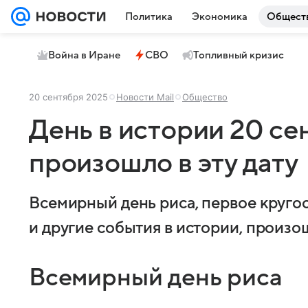
Политика
Экономика
Общест
Война в Иране
СВО
Топливный кризис
20 сентября 2025
Новости Mail
Общество
День в истории 20 се
произошло в эту дату
Всемирный день риса, первое круго
и другие события в истории, произо
Всемирный день риса