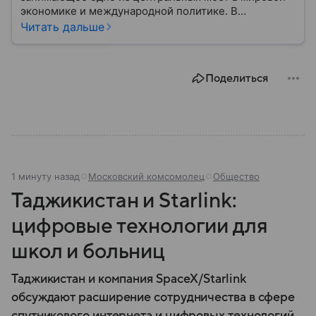
экономике и международной политике. В
материале — основные сведения об этой стране.
Читать дальше
Поделиться
1 минуту назад
Московский комсомолец
Общество
Таджикистан и Starlink:
цифровые технологии для
школ и больниц
Таджикистан и компания SpaceX/Starlink
обсуждают расширение сотрудничества в сфере
спутникового интернета и цифровых технологий,