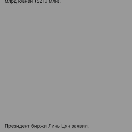
млрд юаней ($210 млн).
Президент биржи Линь Цян заявил,