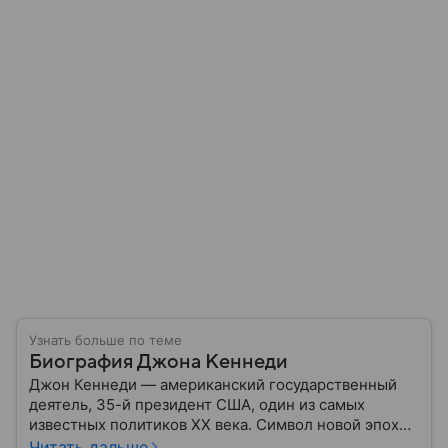
Узнать больше по теме
Биография Джона Кеннеди
Джон Кеннеди — американский государственный
деятель, 35-й президент США, один из самых
известных политиков XX века. Символ новой эпохи,
сам он ушел слишком рано — жизнь оборвала пуля
Читать дальше