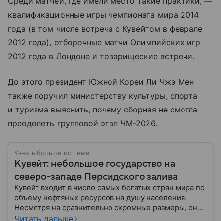
Среди матчей, где имели место такие практики, —
квалификационные игры чемпионата мира 2014
года (в том числе встреча с Кувейтом в феврале
2012 года), отборочные матчи Олимпийских игр
2012 года в Лондоне и товарищеские встречи.
До этого президент Южной Кореи Ли Чжэ Мен
также поручил министерству культуры, спорта
и туризма выяснить, почему сборная не смогла
преодолеть групповой этап ЧМ-2026.
Узнать больше по теме
Кувейт: небольшое государство на
северо-западе Персидского залива
Кувейт входит в число самых богатых стран мира по
объему нефтяных ресурсов на душу населения.
Несмотря на сравнительно скромные размеры, он
играет важную роль в мировой энергетике и
Читать дальше