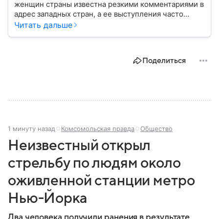
женщин страны известна резкими комментариями в
адрес западных стран, а ее выступления часто
оказываются в центре внимания СМИ. Собрали
Читать дальше
главное из биографии Марии Захаровой: ее детство,
карьера, личная жизнь и увлечения.
Поделиться
1 минуту назад
Комсомольская правда
Общество
Неизвестный открыл
стрельбу по людям около
оживленной станции метро
Нью-Йорка
Два человека получили ранения в результате