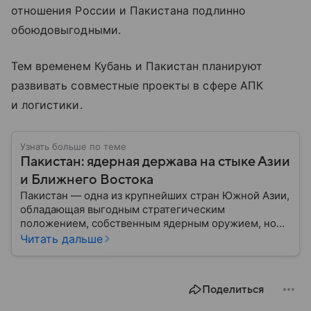
отношения России и Пакистана подлинно
обоюдовыгодными.
Тем временем Кубань и Пакистан планируют
развивать совместные проекты в сфере АПК
и логистики.
Узнать больше по теме
Пакистан: ядерная держава на стыке Азии
и Ближнего Востока
Пакистан — одна из крупнейших стран Южной Азии,
обладающая выгодным стратегическим
положением, собственным ядерным оружием, но
сложной внутренней и внешнеполитической
Читать дальше
повесткой. Государство играет важную роль в
региональной безопасности и соперничает с
ближайшим соседом — Индией.
Поделиться