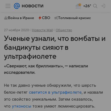
+26°
Война в Иране
СВО
Топливный кризис
27 ноября 2020
Новости Mail
Общество
Ученые узнали, что вомбаты и
бандикуты сияют в
ультрафиолете
«Сверкают, как бриллианты», — написали
исследователи.
Не так давно ученые обнаружили, что шерсть
белок-летяг
светится в ультрафиолете
, и назвали
это свойство уникальным. Затем оказалось,
что
утконосы
тоже умеют люминесцировать.