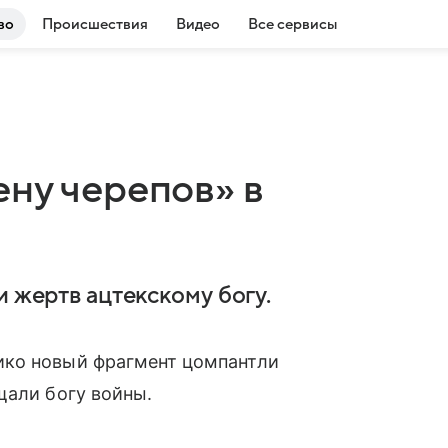
во
Происшествия
Видео
Все сервисы
ну черепов» в
и жертв ацтекскому богу.
ико новый фрагмент цомпантли
щали богу войны.