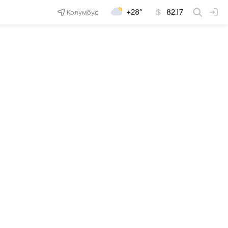
Колумбус
+28°
82.17