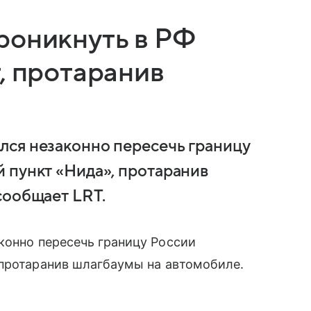
роникнуть в РФ
, протаранив
лся незаконно пересечь границу
 пункт «Нида», протаранив
сообщает LRT.
конно пересечь границу России
 протаранив шлагбаумы на автомобиле.