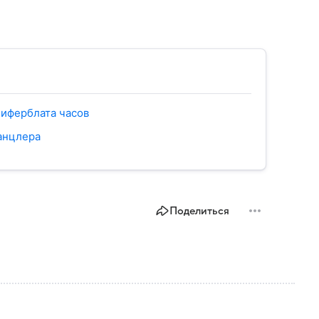
циферблата часов
анцлера
Поделиться