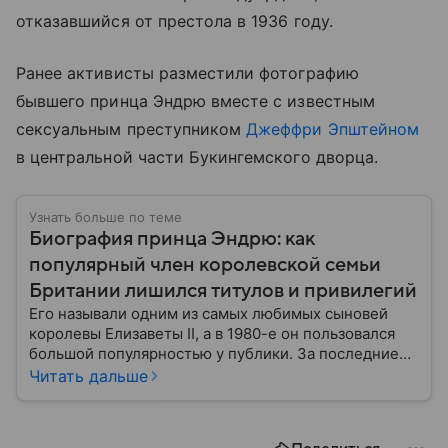
отказавшийся от престола в 1936 году.
Ранее активисты разместили фотографию
бывшего принца Эндрю вместе с известным
сексуальным преступником
Джеффри Эпштейном
в центральной части Букингемского дворца.
Узнать больше по теме
Биография принца Эндрю: как
популярный член королевской семьи
Британии лишился титулов и привилегий
Его называли одним из самых любимых сыновей
королевы Елизаветы II, а в 1980-е он пользовался
большой популярностью у публики. За последние
десятилетия репутация принца Эндрю резко
Читать дальше
ухудшилась из‑за его деловых связей и обвинений в
сексуальных правонарушениях. О том, как любимый
сын королевы оказался в центре скандала — в