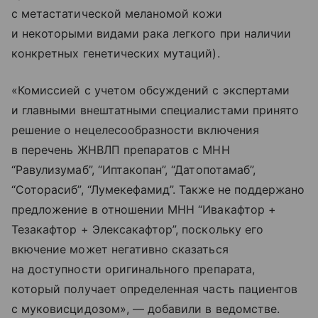
с метастатической меланомой кожи
и некоторыми видами рака легкого при наличии
конкретных генетических мутаций).
«Комиссией с учетом обсуждений с экспертами
и главными внештатными специалистами принято
решение о нецелесообразности включения
в перечень ЖНВЛП препаратов с МНН
“Равулизумаб”, “Иптакопан”, “Датопотамаб”,
“Соторасиб”, “Лумекефамид”. Также не поддержано
предложение в отношении МНН “Ивакафтор +
Тезакафтор + Элексакафтор”, поскольку его
вкючение может негативно сказаться
на доступности оригинального препарата,
который получает определенная часть пациентов
с муковисцидозом», — добавили в ведомстве.