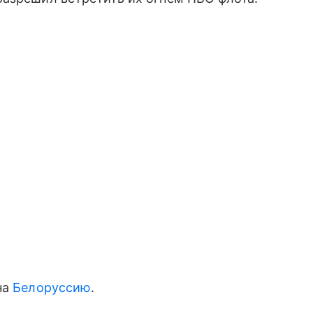
на
Белоруссию
.