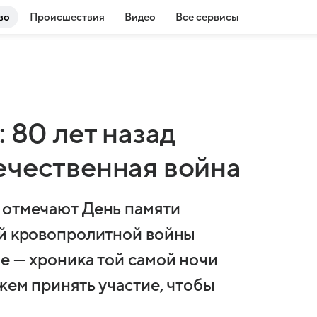
во
Происшествия
Видео
Все сервисы
 80 лет назад
ечественная война
 отмечают День памяти
ой кровопролитной войны
е — хроника той самой ночи
жем принять участие, чтобы