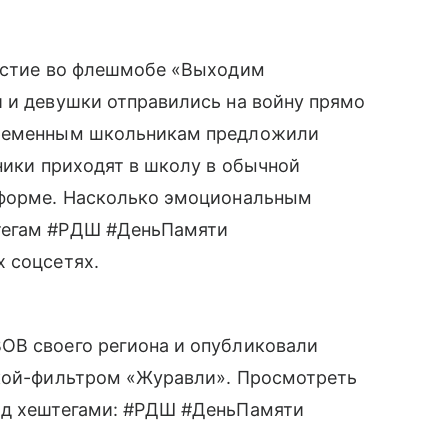
частие во флешмобе «Выходим
 и девушки отправились на войну прямо
временным школьникам предложили
еники приходят в школу в обычной
 форме. Насколько эмоциональным
тегам #РДШ #ДеньПамяти
 соцсетях.
ОВ своего региона и опубликовали
ской-фильтром «Журавли». Просмотреть
од хештегами: #РДШ #ДеньПамяти