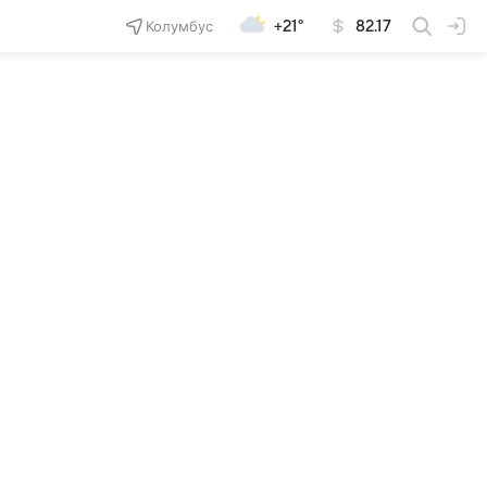
Колумбус
+21°
82.17