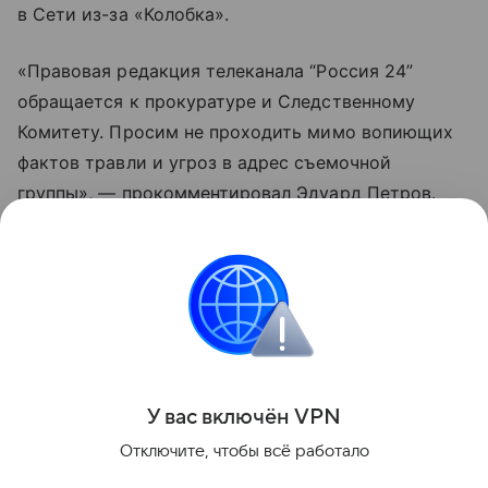
в Сети из-за «Колобка».
«Правовая редакция телеканала “Россия 24”
обращается к прокуратуре и Следственному
Комитету. Просим не проходить мимо вопиющих
фактов травли и угроз в адрес съемочной
группы», — прокомментировал Эдуард Петров.
Фильм вышел в прокат 6 августа. Он стал частью
франшизы «Последний богатырь». Рейтинг
картины в «Кинопоиске» за два дня упал
до единицы из-за комментариев хейтеров.
Поделиться
У вас включ
ён
V
P
N
Отключите, чтобы всё работало