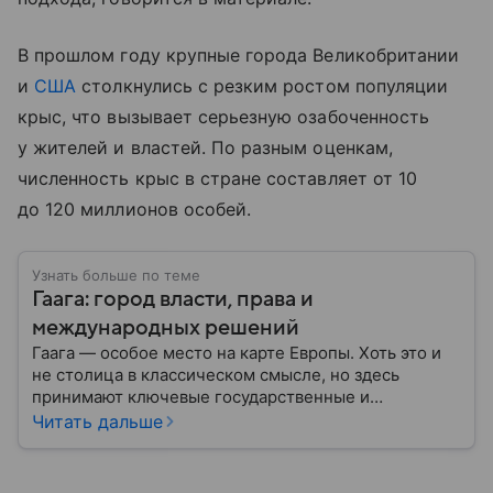
В прошлом году крупные города Великобритании
и
США
столкнулись с резким ростом популяции
крыс, что вызывает серьезную озабоченность
у жителей и властей. По разным оценкам,
численность крыс в стране составляет от 10
до 120 миллионов особей.
Узнать больше по теме
Гаага: город власти, права и
международных решений
Гаага — особое место на карте Европы. Хоть это и
не столица в классическом смысле, но здесь
принимают ключевые государственные и
международные решения. Город давно
Читать дальше
ассоциируется с дипломатией и судами: собрали
главную информацию о нем.