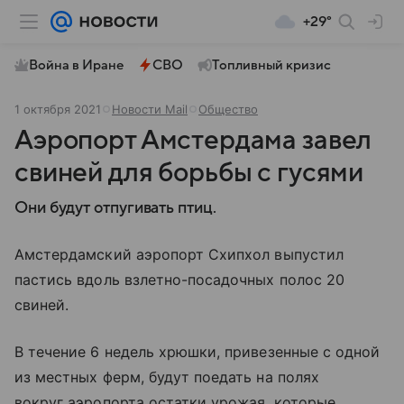
+29°
Война в Иране
СВО
Топливный кризис
1 октября 2021
Новости Mail
Общество
Аэропорт Амстердама завел
свиней для борьбы с гусями
Они будут отпугивать птиц.
Амстердамский аэропорт Схипхол выпустил
пастись вдоль взлетно-посадочных полос 20
свиней.
В течение 6 недель хрюшки, привезенные с одной
из местных ферм, будут поедать на полях
вокруг аэропорта остатки урожая, которые