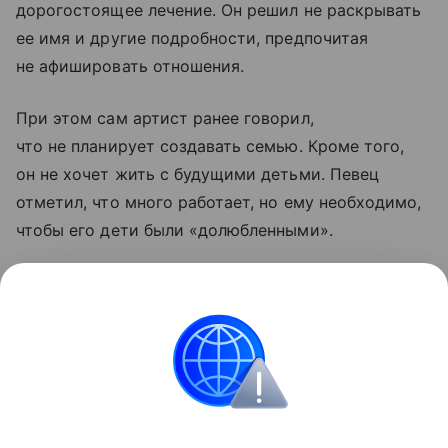
дорогостоящее лечение. Он решил не раскрывать
ее имя и другие подробности, предпочитая
не афишировать отношения.
При этом сам артист ранее говорил,
что не планирует создавать семью. Кроме того,
он не хочет жить с будущими детьми. Певец
отметил, что много работает, но ему необходимо,
чтобы его дети были «долюбленными».
Шаляпин также признался, что написал завещание
и определился с тем, кому достанется наследство
после его смерти. По словам артиста, он привык
учитывать все обстоятельства жизни, которые
могут произойти с каждым.