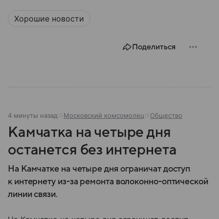
экономикой и устойчивой политической системой.
В этом материале рассказываем, где находится
Хорошие новости
Канада на карте мира, какое там политическое
устройство и какие у страны отношения с США.
Поделиться
4 минуты назад
Московский комсомолец
Общество
Камчатка на четыре дня
останется без интернета
На Камчатке на четыре дня ограничат доступ
к интернету из-за ремонта волоконно-оптической
линии связи.