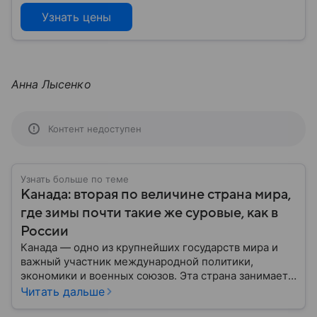
Узнать цены
Анна Лысенко
Контент недоступен
Узнать больше по теме
Канада: вторая по величине страна мира,
где зимы почти такие же суровые, как в
России
Канада — одно из крупнейших государств мира и
важный участник международной политики,
экономики и военных союзов. Эта страна занимает
огромную часть Северной Америки и обладает
Читать дальше
богатыми природными ресурсами, развитой