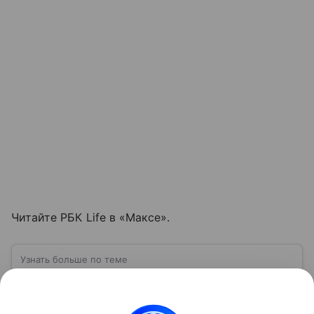
Читайте РБК Life в «Максе».
Узнать больше по теме
США: ключевые факты, история и
политика
США — государство в Северной Америке,