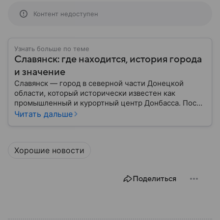
Контент недоступен
Узнать больше по теме
Славянск: где находится, история города
и значение
Славянск — город в северной части Донецкой
области, который исторически известен как
промышленный и курортный центр Донбасса. После
начала вооруженного конфликта на Донбассе в
Читать дальше
2014 году приобрел большое военное и
политическое значение. В материале рассказываем,
где расположен Славянск, когда появился город,
Хорошие новости
чем он известен и какую роль играет в российско-
украинском конфликте.
Поделиться