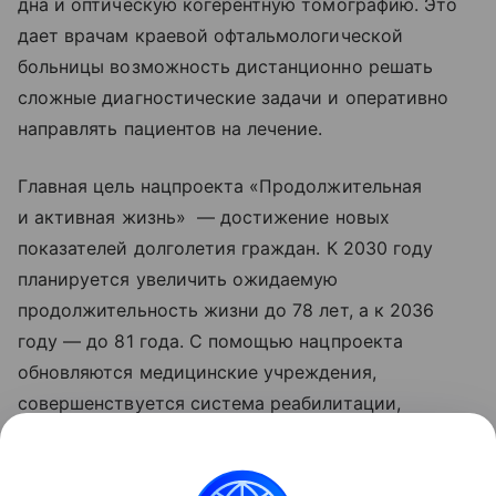
дна и оптическую когерентную томографию. Это
дает врачам краевой офтальмологической
больницы возможность дистанционно решать
сложные диагностические задачи и оперативно
направлять пациентов на лечение.
Главная цель нацпроекта «Продолжительная
и активная жизнь» — достижение новых
показателей долголетия граждан. К 2030 году
планируется увеличить ожидаемую
продолжительность жизни до 78 лет, а к 2036
году — до 81 года. С помощью нацпроекта
обновляются медицинские учреждения,
совершенствуется система реабилитации,
развивается сеть национальных
исследовательских центров, идет работа