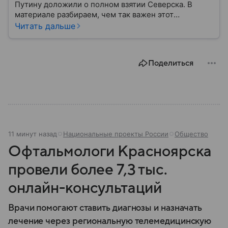
Путину доложили о полном взятии Северска. В
материале разбираем, чем так важен этот
небольшой населенный пункт Донбасса и как его
Читать дальше
переход под контроль ВС РФ может повлиять на
ход СВО.
Поделиться
11 минут назад
Национальные проекты России
Общество
Офтальмологи Красноярска
провели более 7,3 тыс.
онлайн-консультаций
Врачи помогают ставить диагнозы и назначать
лечение через региональную телемедицинскую