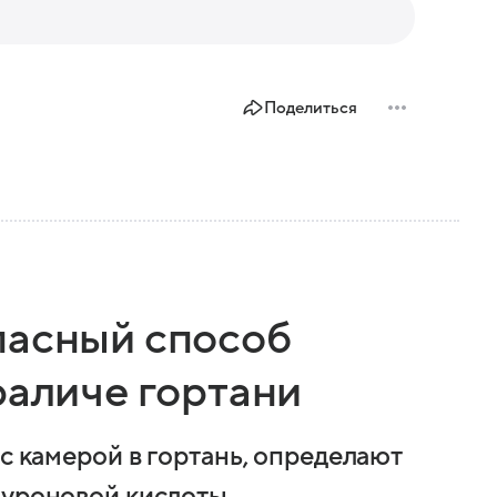
Поделиться
пасный способ
раличе гортани
 с камерой в гортань, определают