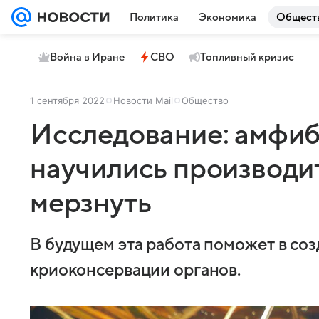
Политика
Экономика
Общест
Война в Иране
СВО
Топливный кризис
1 сентября 2022
Новости Mail
Общество
Исследование: амфиб
научились производит
мерзнуть
В будущем эта работа поможет в со
криоконсервации органов.