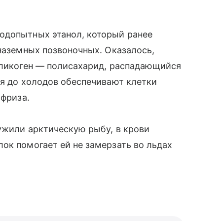
одопытных этанол, который ранее
 наземных позвоночных. Оказалось,
 гликоген — полисахарид, распадающийся
ия до холодов обеспечивают клетки
ифриза.
ужили арктическую рыбу, в крови
ок помогает ей не замерзать во льдах