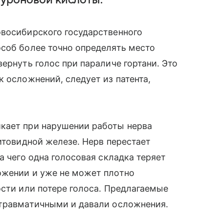
луроновой кислоты.
овосибирского государственного
особ более точно определять место
ернуть голос при параличе гортани. Это
 осложнений, следует из патента,
кает при нарушении работы нерва
итовидной железе. Нерв перестает
а чего одна голосовая складка теряет
ожении и уже не может плотно
ости или потере голоса. Предлагаемые
 травматичными и давали осложнения.