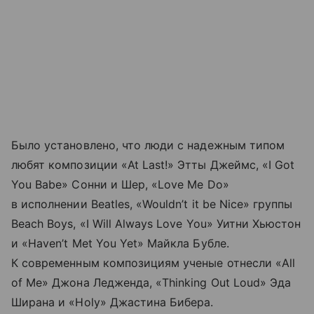
Было установлено, что люди с надежным типом
любят композиции «At Last!» Этты Джеймс, «I Got
You Babe» Сонни и Шер, «Love Me Do»
в исполнении Beatles, «Wouldn’t it be Nice» группы
Beach Boys, «I Will Always Love You» Уитни Хьюстон
и «Haven’t Met You Yet» Майкла Бубле.
К современным композициям ученые отнесли «All
of Me» Джона Ледженда, «Thinking Out Loud» Эда
Ширана и «Holy» Джастина Бибера.