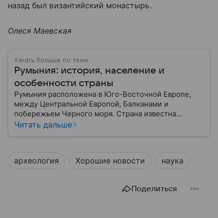
назад был византийский монастырь.
Олеся Маевская
Узнать больше по теме
Румыния: история, население и
особенности страны
Румыния расположена в Юго-Восточной Европе,
между Центральной Европой, Балканами и
побережьем Черного моря. Страна известна
богатой историей, живописными Карпатскими
Читать дальше
горами, средневековыми замками и культурным
наследием, связанным с легендой о графе Дракуле.
В материале рассказываем об этом государстве.
археология
Хорошие новости
наука
Поделиться