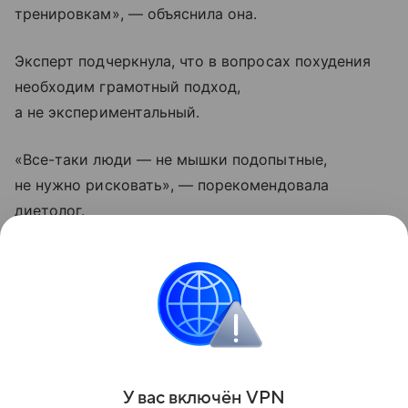
тренировкам», — объяснила она.
Эксперт подчеркнула, что в вопросах похудения
необходим грамотный подход,
а не экспериментальный.
«Все-таки люди — не мышки подопытные,
не нужно рисковать», — порекомендовала
диетолог.
Ранее врач Екатерина Цыганкова рассказала,
что жёсткие ограничения в питании не избавляют
от акне и могут ухудшить состояние кожи из-
за дефицита нутриентов и стресса.
Поделиться
У вас включ
ён
V
P
N