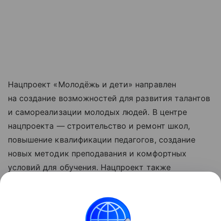
Нацпроект «Молодёжь и дети» направлен
на создание возможностей для развития талантов
и самореализации молодых людей. В центре
нацпроекта — строительство и ремонт школ,
повышение квалификации педагогов, создание
новых методик преподавания и комфортных
условий для обучения. Нацпроект также
предусматривает развитие сети кампусов
мирового уровня и поддержку вузов
по программе «Приоритет 2030». Обновленные