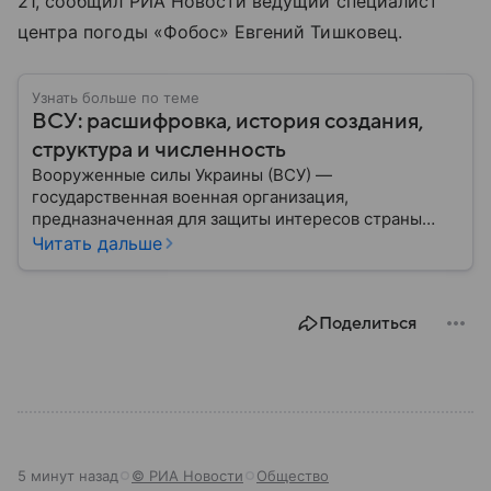
21, сообщил РИА Новости ведущий специалист
центра погоды «Фобос» Евгений Тишковец.
Узнать больше по теме
ВСУ: расшифровка, история создания,
структура и численность
Вооруженные силы Украины (ВСУ) —
государственная военная организация,
предназначенная для защиты интересов страны
военным путем. Была создана после
Читать дальше
провозглашения независимости Украины в 1991
году. В материале — главное по теме.
Поделиться
5 минут назад
© РИА Новости
Общество