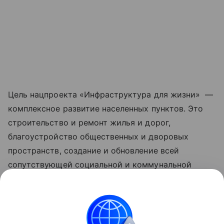
Цель нацпроекта «Инфраструктура для жизни» —
комплексное развитие населенных пунктов. Это
строительство и ремонт жилья и дорог,
благоустройство общественных и дворовых
пространств, создание и обновление всей
сопутствующей социальной и коммунальной
инфраструктуры, рост числа комфортных
маршрутов общественного транспорта за счет
обновления его подвижного состава. Обновленные
нацпроекты реализуются по решению