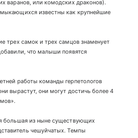
их варанов, или комодских драконов).
есмыкающихся известны как крупнейшие
ие трех самок и трех самцов знаменует
добавили, что малыши появятся
летней работы команды герпетологов
они вырастут, они могут достичь более 4
ммов».
ая большая из ныне существующих
ставитель чешуйчатых. Темпы