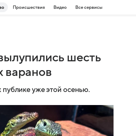
во
Происшествия
Видео
Все сервисы
вылупились шесть
 варанов
 публике уже этой осенью.