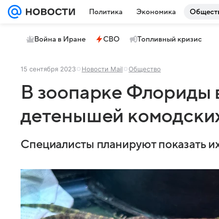
Политика
Экономика
Общест
Война в Иране
СВО
Топливный кризис
15 сентября 2023
Новости Mail
Общество
В зоопарке Флориды 
детенышей комодских
Специалисты планируют показать их