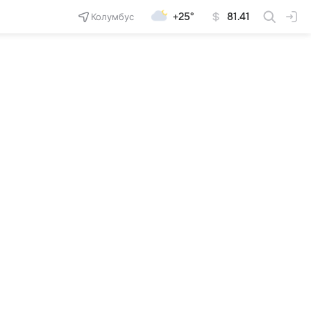
Колумбус
+25°
81.41