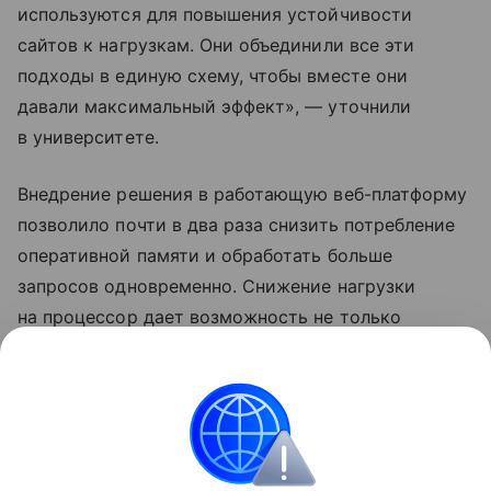
используются для повышения устойчивости
сайтов к нагрузкам. Они объединили все эти
подходы в единую схему, чтобы вместе они
давали максимальный эффект», — уточнили
в университете.
Внедрение решения в работающую веб-платформу
позволило почти в два раза снизить потребление
оперативной памяти и обработать больше
запросов одновременно. Снижение нагрузки
на процессор дает возможность не только
избежать простоя, но и создать запас
вычислительных мощностей для подключения
новых сервисов или более ресурсоемких ИИ-
задач без потери производительности, считают
авторы.