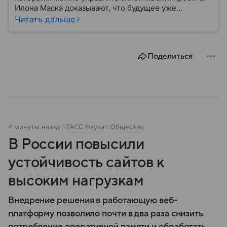
Илона Маска доказывают, что будущее уже
наступило. Собрали главное из биографии
Читать дальше
известного изобретателя и одного из богатейших
людей мира.
Поделиться
4 минуты назад
ТАСС Наука
Общество
В России повысили
устойчивость сайтов к
высоким нагрузкам
Внедрение решения в работающую веб-
платформу позволило почти в два раза снизить
потребление оперативной памяти и обработать