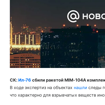
СК:
Ил-76
сбили ракетой MIM-104A комплекс
В ходе экспертиз на объектах
нашли
следы г
что характерно для взрывчатых веществ ино