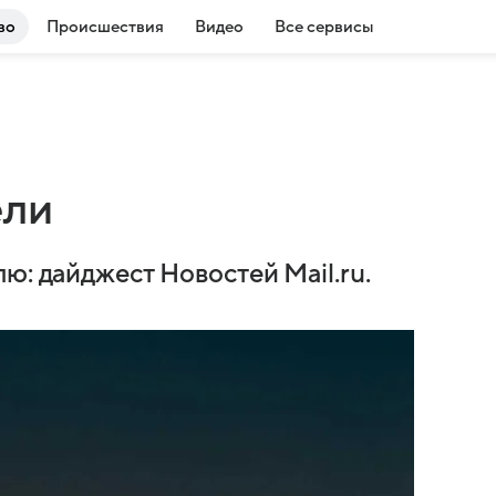
во
Происшествия
Видео
Все сервисы
ели
ю: дайджест Новостей Mail.ru.