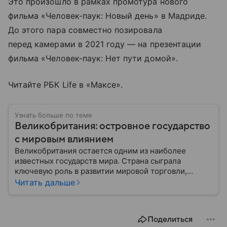
Это произошло в рамках промотура нового
фильма «Человек-паук: Новый день» в Мадриде.
До этого пара совместно позировала
перед камерами в 2021 году — на презентации
фильма «Человек-паук: Нет пути домой».
Читайте РБК Life в «Максе».
Узнать больше по теме
Великобритания: островное государство
с мировым влиянием
Великобритания остается одним из наиболее
известных государств мира. Страна сыграла
ключевую роль в развитии мировой торговли,
промышленности, науки и международных
Читать дальше
отношений: собрали главное о ней.
Поделиться