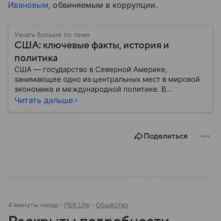
Ивановым
, обвиняемым в коррупции.
Узнать больше по теме
США: ключевые факты, история и
политика
США — государство в Северной Америке,
занимающее одно из центральных мест в мировой
экономике и международной политике. В
материале — основные сведения об этой стране.
Читать дальше
Поделиться
4 минуты назад
РБК Life
Общество