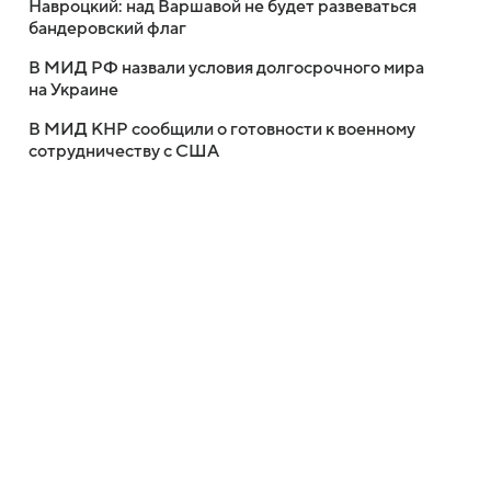
Навроцкий: над Варшавой не будет развеваться
бандеровский флаг
В МИД РФ назвали условия долгосрочного мира
на Украине
В МИД КНР сообщили о готовности к военному
сотрудничеству с США