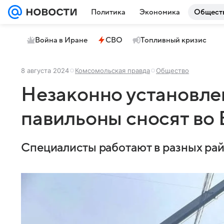
Политика
Экономика
Общест
Война в Иране
СВО
Топливный кризис
8 августа 2024
Комсомольская правда
Общество
Незаконно установле
павильоны сносят во
Специалисты работают в разных ра