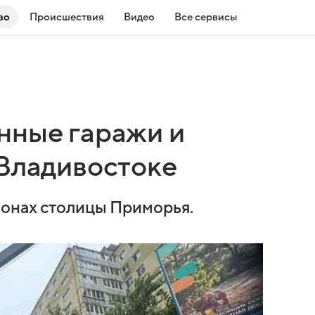
во
Происшествия
Видео
Все сервисы
нные гаражи и
 Владивостоке
йонах столицы Приморья.