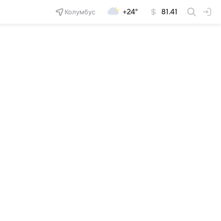
Колумбус
+24°
81.41