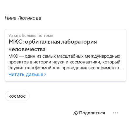
Нина Лютикова
Узнать больше по теме
МКС: орбитальная лаборатория
человечества
МКС — один из самых масштабных международных
проектов в истории науки и космонавтики, который
служит платформой для проведения экспериментов
в условиях невесомости и символом
Читать дальше
сотрудничества разных стран в космосе. В этом
материале разберем, где находится Международная
космическая станция, как она устроена, кому
космос
принадлежит и какое значение имеет для
человечества.
Поделиться