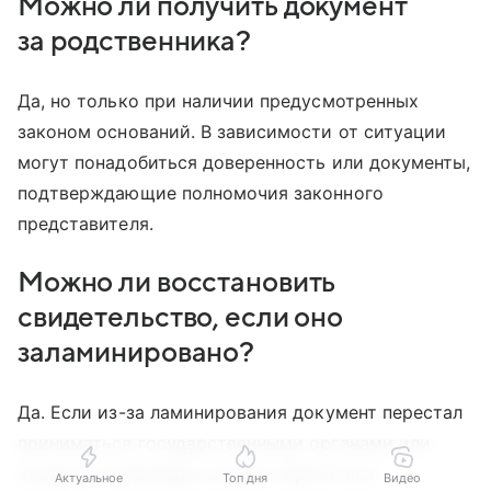
Можно ли получить документ
за родственника?
Да, но только при наличии предусмотренных
законом оснований. В зависимости от ситуации
могут понадобиться доверенность или документы,
подтверждающие полномочия законного
представителя.
Можно ли восстановить
свидетельство, если оно
заламинировано?
Да. Если из-за ламинирования документ перестал
приниматься государственными органами или
оказался поврежден, можно обратиться
Актуальное
Топ дня
Видео