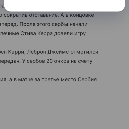
лась в заключительной десятиминутке.
 сократив отставание. А в концовке
вперед. После этого сербы начали
опечные Стива Керра довели игру
ефен Карри, Леброн Джеймс отметился
передач. У сербов 20 очков на счету
ия, а в матче за третье место Сербия