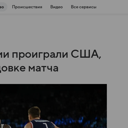
во
Происшествия
Видео
Все сервисы
ии проиграли США,
цовке матча