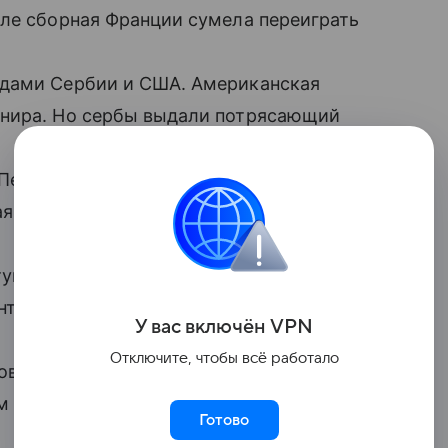
але сборная Франции сумела переиграть
ндами Сербии и США. Американская
рнира. Но сербы выдали потрясающий
Пешича сумела добиться перевеса в 8
ая Сербии ушла уже с перевесом в 11
тупления балерин, которые под музыку
т из «Лебединого озера».
У вас включ
ён
V
P
N
Отключите, чтобы всё работало
вать своей тактике, чаще атакуя
м не только сохранить преимущество,
Готово