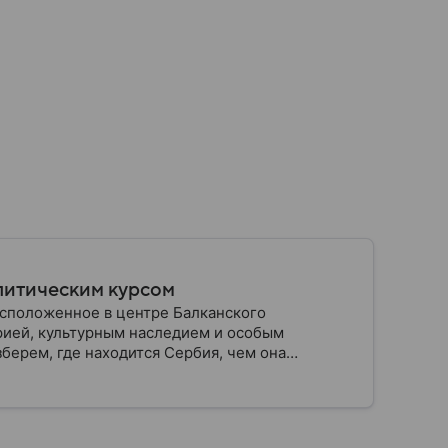
олитическим курсом
асположенное в центре Балканского
рией, культурным наследием и особым
берем, где находится Сербия, чем она
это государство играет сегодня.