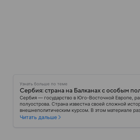
Узнать больше по теме
Сербия: страна на Балканах с особым п
Сербия — государство в Юго-Восточной Европе, р
полуострова. Страна известна своей сложной исто
внешнеполитическим курсом. В этом материале раз
известна, как устроена ее экономика и какую роль 
Читать дальше