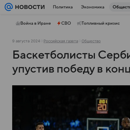
Политика
Экономика
Общест
Война в Иране
СВО
Топливный кризис
9 августа 2024
Российская газета
Общество
Баскетболисты Серб
упустив победу в кон