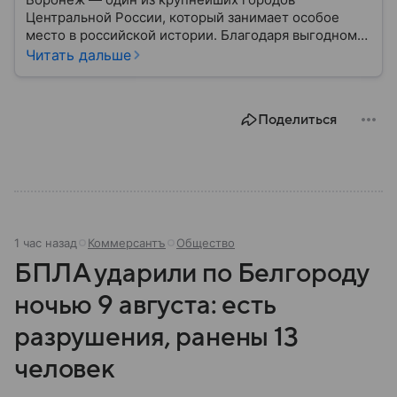
Центральной России, который занимает особое
место в российской истории. Благодаря выгодному
расположению на юге европейской части страны
Читать дальше
Воронеж остается важным транспортным узлом и
центром Черноземья: собрали о нем главное.
Поделиться
1 час назад
Коммерсантъ
Общество
БПЛА ударили по Белгороду
ночью 9 августа: есть
разрушения, ранены 13
человек