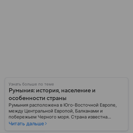
Узнать больше по теме
Румыния: история, население и
особенности страны
Румыния расположена в Юго-Восточной Европе,
между Центральной Европой, Балканами и
побережьем Черного моря. Страна известна
богатой историей, живописными Карпатскими
Читать дальше
горами, средневековыми замками и культурным