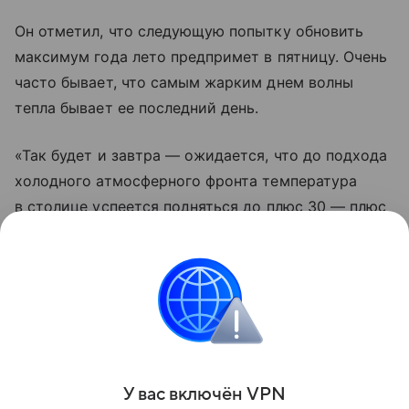
Он отметил, что следующую попытку обновить
максимум года лето предпримет в пятницу. Очень
часто бывает, что самым жарким днем волны
тепла бывает ее последний день.
«Так будет и завтра — ожидается, что до подхода
холодного атмосферного фронта температура
в столице успеется подняться до плюс 30 — плюс
32 градусов», — уточнил синоптик.
По словам Леуса, с большой долей вероятности
у лета это будет последняя возможность улучшить
свой рекорд.
Поделиться
У вас включ
ён
V
P
N