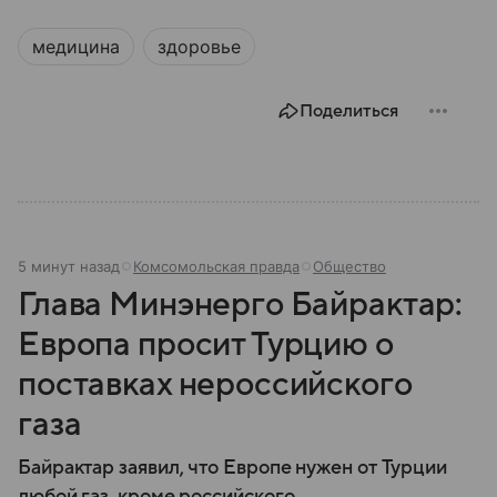
наследием, связанным с легендой о графе Дракуле.
В материале рассказываем об этом государстве.
медицина
здоровье
Поделиться
5 минут назад
Комсомольская правда
Общество
Глава Минэнерго Байрактар:
Европа просит Турцию о
поставках нероссийского
газа
Байрактар заявил, что Европе нужен от Турции
любой газ, кроме российского.