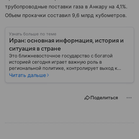
трубопроводные поставки газа в Анкару на 4,1%.
Объем прокачки составил 9,6 млрд кубометров.
Узнать больше по теме
Иран: основная информация, история и
ситуация в стране
Это ближневосточное государство с богатой
историей сегодня играет важную роль в
региональной политике, контролирует выход к
Персидскому заливу и Ормузскому проливу, а также
Читать дальше
остается одним из крупнейших производителей
нефти и газа. В материале — главное об Иране.
Поделиться