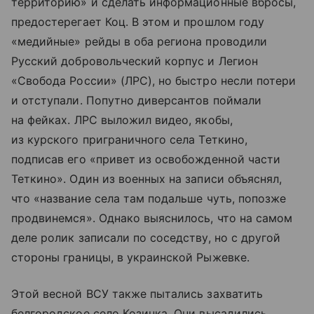
территорию» и сделать информационные вбросы,
предостерегает Коц. В этом и прошлом году
«медийные» рейды в оба региона проводили
Русский добровольческий корпус и Легион
«Свобода России» (ЛРС), но быстро несли потери
и отступали. Попутно диверсантов поймали
на фейках. ЛРС выложил видео, якобы,
из курского приграничного села Теткино,
подписав его «привет из освобожденной части
Теткино». Один из военных на записи объяснял,
что «название села там подальше чуть, попозже
продвинемся». Однако выяснилось, что на самом
деле ролик записали по соседству, но с другой
стороны границы, в украинской Рыжевке.
Этой весной ВСУ также пытались захватить
белгородское село Козинка. Они высадились