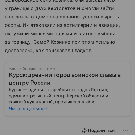
у границы с двух вертолетов и смогли зайти
в несколько домов на окраине, успели вырыть
окопы. Их атаковали из артиллерии и авиации,
окружили минными полями и в итоге выбили
за границу. Самой Козинке при этом «сильно
досталось», как признавал Гладков.
Узнать больше по теме
Курск: древний город воинской славы в
центре России
Курск — один из старейших городов России,
административный центр Курской области и
важный культурный, промышленный и
транспортный узел Центральной России. Город
Читать дальше
широко известен благодаря событиям Великой
Отечественной войны и Курской битве, ставшей
одним из ключевых сражений в мировой истории.
Поделиться
Собрали главное о нем.