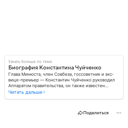
Узнать больше по теме
Биография Константина Чуйченко
Глава Минюста, член Совбеза, госсоветник и экс-
вице-премьер — Константин Чуйченко руководил
Аппаратом правительства, он также известен
многолетней службой в органах власти. Собрали
Читать дальше
главное из его биографии.
Поделиться