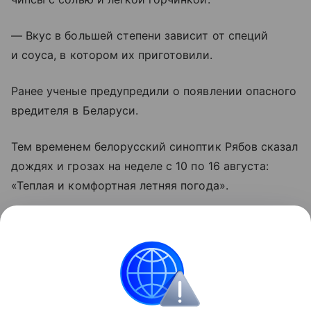
— Вкус в большей степени зависит от специй
и соуса, в котором их приготовили.
Ранее ученые предупредили о появлении опасного
вредителя в Беларуси.
Тем временем белорусский синоптик Рябов сказал
дождях и грозах на неделе с 10 по 16 августа:
«Теплая и комфортная летняя погода».
А еще власти Минска назвали парк отдыха,
который будет реконструирован в 2027 году.
Instagram* — продукт компании Meta, признанной
в России экстремистской организацией.