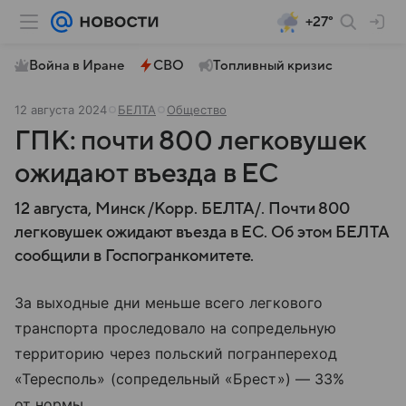
+27°
Война в Иране
СВО
Топливный кризис
12 августа 2024
БЕЛТА
Общество
ГПК: почти 800 легковушек
ожидают въезда в ЕС
12 августа, Минск /Корр. БЕЛТА/. Почти 800
легковушек ожидают въезда в ЕС. Об этом БЕЛТА
сообщили в Госпогранкомитете.
За выходные дни меньше всего легкового
транспорта проследовало на сопредельную
территорию через польский погранпереход
«Тересполь» (сопредельный «Брест») — 33%
от нормы.