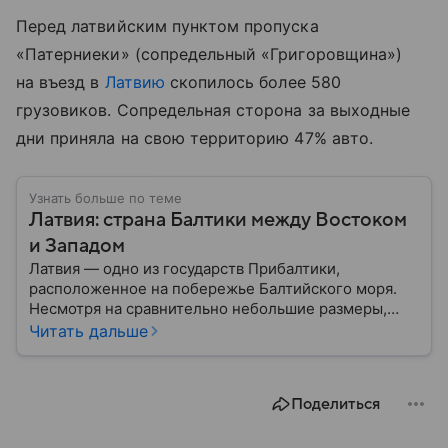
Перед латвийским пунктом пропуска
«Патерниеки» (сопредельный «Григоровщина»)
на въезд в
Латвию
скопилось более 580
грузовиков. Сопредельная сторона за выходные
дни приняла на свою территорию 47% авто.
Узнать больше по теме
Латвия: страна Балтики между Востоком
и Западом
Латвия — одно из государств Прибалтики,
расположенное на побережье Балтийского моря.
Несмотря на сравнительно небольшие размеры,
сегодня страна играет весьма заметную роль в
Читать дальше
европейской политике и экономике. В этом
материале разбираем, где находится Латвия, как
складывалась ее история, какое значение страна
Поделиться
имеет сегодня.