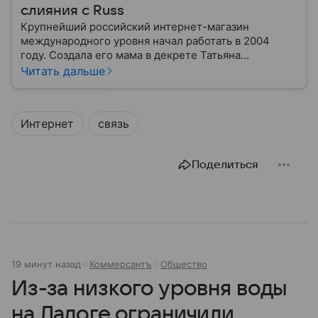
слияния с Russ
Крупнейший российский интернет-магазин
международного уровня начал работать в 2004
году. Создала его мама в декрете Татьяна
Бакальчук. Сегодня владелица Wildberries — одна
Читать дальше
из богатейших женщин России и мира. Историю
компании читайте в нашем материале.
Интернет
связь
Поделиться
19 минут назад
Коммерсантъ
Общество
Из-за низкого уровня воды
на Ладоге ограничили