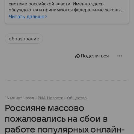
системе российской власти. Именно здесь
обсуждаются и принимаются федеральные законы,
определяющие развитие государства, экономики и
Читать дальше
социальной сферы. Через нижнюю палату
парламента проходят важнейшие решения,
затрагивающие жизнь миллионов граждан.
образование
Разбираемся, как устроена Госдума, какие
полномочия она имеет и как формируется ее
состав.
Поделиться
16 минут назад
РИА Новости
Общество
Россияне массово
пожаловались на сбои в
работе популярных онлайн-