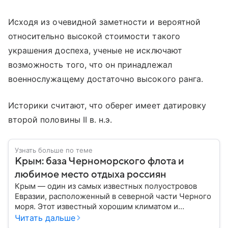
Исходя из очевидной заметности и вероятной
относительно высокой стоимости такого
украшения доспеха, ученые не исключают
возможность того, что он принадлежал
военнослужащему достаточно высокого ранга.
Историки считают, что оберег имеет датировку
второй половины II в. н.э.
Узнать больше по теме
Крым: база Черноморского флота и
любимое место отдыха россиян
Крым — один из самых известных полуостровов
Евразии, расположенный в северной части Черного
моря. Этот известный хорошим климатом и
красивой природой регион имеет также огромное
Читать дальше
историческое, военное и экономическое значение.