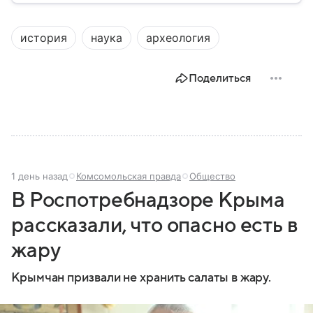
На протяжении веков Крым переходил от одного
государства к другому, а его географическое
история
наука
археология
положение сделало полуостров ключевой точкой
по контролю Черного моря.
Поделиться
1 день назад
Комсомольская правда
Общество
В Роспотребнадзоре Крыма
рассказали, что опасно есть в
жару
Крымчан призвали не хранить салаты в жару.