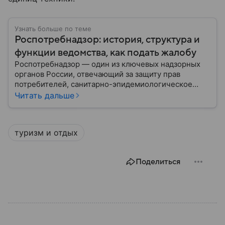
Узнать больше по теме
Роспотребнадзор: история, структура и
функции ведомства, как подать жалобу
Роспотребнадзор — один из ключевых надзорных
органов России, отвечающий за защиту прав
потребителей, санитарно-эпидемиологическое
благополучие населения и контроль соблюдения
Читать дальше
санитарных норм. В материале рассказываем, как
появилось ведомство, чем оно занимается и кто
руководит им сегодня.
туризм и отдых
Поделиться