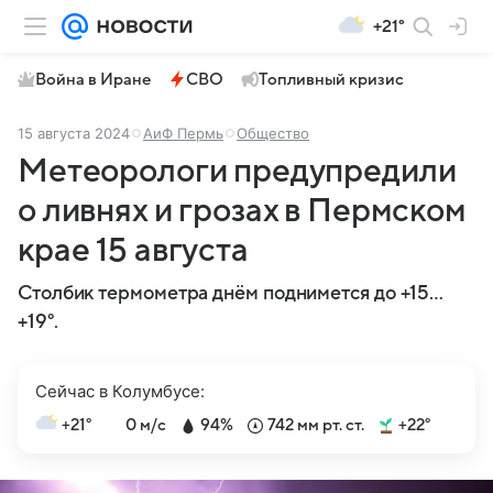
+21°
Война в Иране
СВО
Топливный кризис
15 августа 2024
АиФ Пермь
Общество
Метеорологи предупредили
о ливнях и грозах в Пермском
крае 15 августа
Столбик термометра днём поднимется до +15…
+19°.
Сейчас в Колумбусе:
+21°
0 м/с
94%
742 мм рт. ст.
+22°